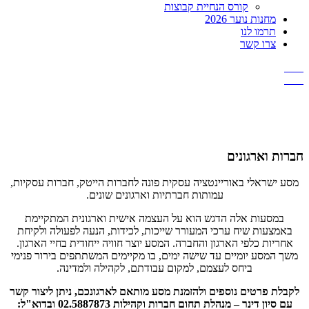
קורס הנחיית קבוצות
מחנות נוער 2026
תרמו לנו
צרו קשר
חברות וארגונים
מסע ישראלי באוריינטציה עסקית פונה לחברות הייטק, חברות עסקיות,
עמותות חברתיות וארגונים שונים.
במסעות אלה הדגש הוא על העצמה אישית וארגונית המתקיימת
באמצעות שיח ערכי המעורר שייכות, לכידות, הנעה לפעולה ולקיחת
אחריות כלפי הארגון והחברה. המסע יוצר חוויה ייחודית בחיי הארגון.
משך המסע יומיים עד שישה ימים, בו מקיימים המשתתפים בירור פנימי
ביחס לעצמם, למקום עבודתם, לקהילה ולמדינה.
לקבלת פרטים נוספים ולהזמנת מסע מותאם לארגונכם, ניתן ליצור קשר
עם סיון דינר – מנהלת תחום חברות וקהילות 02.5887873 ובדוא"ל: