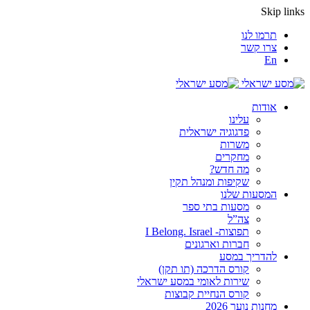
Skip links
תרמו לנו
צרו קשר
En
אודות
עלינו
פדגוגיה ישראלית
משרות
מחקרים
מה חדש?
שקיפות ומנהל תקין
המסעות שלנו
מסעות בתי ספר
צה”ל
תפוצות- I Belong. Israel
חברות וארגונים
להדריך במסע
קורס הדרכה (תו תקן)
שירות לאומי במסע ישראלי
קורס הנחיית קבוצות
מחנות נוער 2026