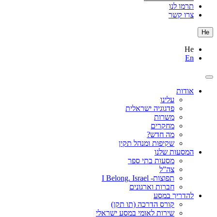
תרמו לנו
צרו קשר
He
He
En
אודות
עלינו
פדגוגיה ישראלית
משרות
מחקרים
מה חדש?
שקיפות ומנהל תקין
המסעות שלנו
מסעות בתי ספר
צה”ל
תפוצות- I Belong. Israel
חברות וארגונים
להדריך במסע
קורס הדרכה (תו תקן)
שירות לאומי במסע ישראלי