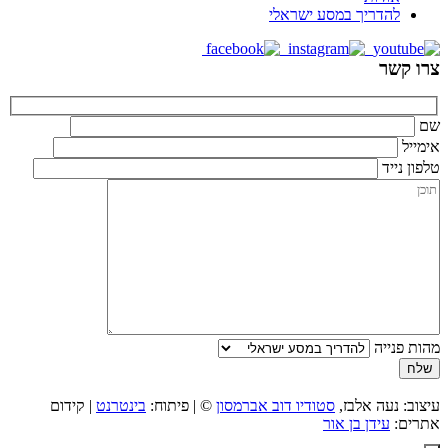
להדריך במסע ישראלי
צרו קשר
שם
אימייל
טלפון נייד
מהות פנייה
עיצוב: נעה אלבז,
סטודיו דוב אברמסון
© | פיתוח:
בינטרנט
| קידום
אתרים:
עידן בן אור