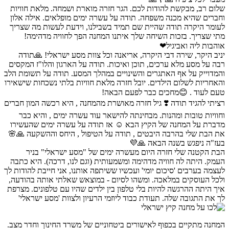
שלום רב, מבקשת להודות לכם. הגר חזרה מוארת ושמחה. מלאת חוויות
וחברים שהיא מכנה משפחה. תודה על עשרה ימים מופלאים. אילה אלון
לעומר היקרה תודה שהיית שם תמיד בשבילנו, וידעת לעשות מה שצריך
מתי שצריך. בזכות השיחה שלך איתנו המחנה הפך לחוויה מדהימה!
אוהבות ליה ואביגיל❤
יניב היקר, שירה דבי היקרה, אריאנה וכל צוות מסע ישראלי! 🙏תודה
רבה על מסע מלא ערכים, תוכן ואיכות. תודה על הארגון והלו"ז המקסים
והמדוייק על אף האתגרים והשינויים במהלך המסע. תודה על תשומת הלב
והאחריות לשלום הילדים. יובל חזרה מלאת חוויות בלתי נשכחות שישאירו
טעם לעוד . 😊מחכים כבר לפעם הבאה!
רציתי להגיד תודה ❣️ גיל חזרה מאושרת מהמחנה , היא רכשה המון חברים
וחוויות טובות ומהנות. מבחינתה להישאר עוד עשרה ימים , והיא כבר
מדברת על המחנה של הקיץ הבא ☺️ אז תודה על עשרה ימים שהעשירו
את הבת שלי בהרבה היבטים , תודה על הטיפול , היחס וההשקעה 🙏🌸
בעז"ה ניפגש בשנה הבאה 🙏💜
הבת הקטנה שלי חזרה היום מעשרה ימים של "מסע ישראלי" בניר
העמק. היתה לה חוויה מדהימה ומשמעותית (וגם לנו, דרכה). היא כתבה
לעצמה בערבים 'סיכום יומי' ועכשיו ששיתפה אותנו, אני חייבת להודות לך
ולכל העוסקים במלאכה. ומשהו לסיום - במוצאש שאלתי אותה בהודעה,
איך היתה ההרגשה להיות בלי טלפון בין ילדים שהיו עם טלפונים. מצרפת
לך את התגובה שלה. תעודת כבוד ליוזמי הרעיון ולצוות 'מסע ישראלי'
המחנה מתקיים בכפוף לאישורים ביטחוניים של משרד החינוך וחדר מצב.