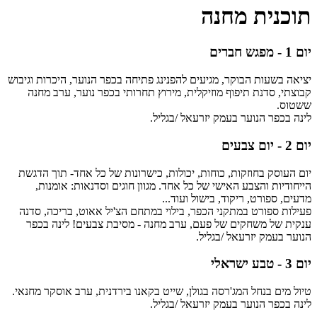
תוכנית מחנה
יום 1 - מפגש חברים
יציאה בשעות הבוקר, מגיעים להפנינג פתיחה בכפר הנוער, היכרות וגיבוש
קבוצתי, סדנת תיפוף מוזיקלית, מירוץ תחרותי בכפר נוער, ערב מחנה
ששטוס.
לינה בכפר הנוער בעמק יזרעאל /בגליל.
יום 2 - יום צבעים
יום העוסק בחוזקות, כוחות, יכולות, כישרונות של כל אחד- תוך הדגשת
הייחודיות והצבע האישי של כל אחד. מגוון חוגים וסדנאות: אומנות,
מדעים, ספורט, ריקוד, בישול ועוד...
פעילות ספורט במתקני הכפר, בילוי במתחם הצ'יל אאוט, בריכה, סדנה
ענקית של משחקים של פעם, ערב מחנה - מסיבת צבעים! לינה בכפר
הנוער בעמק יזרעאל /בגליל.
יום 3 - טבע ישראלי
טיול מים בנחל המג'רסה בגולן, שייט בקאנו בירדנית, ערב אוסקר מחנאי.
לינה בכפר הנוער בעמק יזרעאל /בגליל.