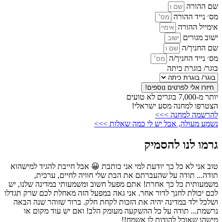
שם ההורה
מס׳ נייד ההורה
אימייל ההורה
ישוב מגורים
שם החניך/ה
מס׳ נייד החניך/ה
בוגר/ בוגרת כיתה
חיזרו אלי לפרטים נוספים!
יותר מ-7,000 בוגרים לא טועים
הצטרפו למחנה מסע ישראלי!
להרשמה למחנה >>>
נשמע מעולה, אבל יש לי כמה שאלות >>>
גרמו לנו להסמיק
טוב אני לא כל כך יודעת למי אני כותבת 😀 אבל חייבת להגיד למישהוא
תודה... תודה על שהעברתם את הבת שלי חוויה לחיים, ערכית,
משמעותית כל כך אחרת! אתם מפעל חשוב ומשמעותי במדינה שלנו, יש
לכם יכולת לחנך לדור אחר. אני גאה במפעל הזה מאחלת לכם שרק תגדלו
ושלכל ילד במדינה יהיה את הזכות לקחת חלק. ברור שזוהר שנה הבאה
נרשמת... תודה על כל ההשקעה מעומק הלב! ואם יש עוד מקום או
מישהו שאוכל להודות לו אשמח!!