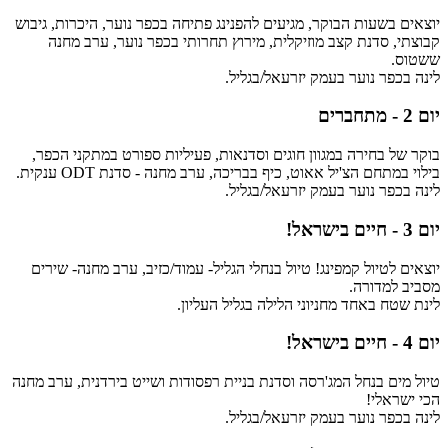
יוצאים בשעות הבוקר, מגיעים להפנינג פתיחה בכפר נוער, היכרות, גיבוש
קבוצתי, סדנת קצב מוזיקלית, מירוץ תחרותי בכפר נוער, ערב מחנה
ששטוס.
לינה בכפר נוער בעמק יזרעאל/בגליל.
יום 2 - מתחברים
בוקר של בחירה במגוון חוגים וסדנאות, פעיליות ספורט במתקני הכפר,
בילוי במתחם הצ'יל אאוט, כיף בבריכה, ערב מחנה - סדנת ODT ענקית.
לינה בכפר נוער בעמק יזרעאל/בגליל.
יום 3 - חיים בישראל!
יוצאים לטיול קמפינג! טיול בנחלי הגליל- עמוד/כזיב, ערב מחנה- שירים
מסביב למדורה.
לינת שטח באחד מחניוני הלילה בגליל העליון.
יום 4 - חיים בישראל!
טיול מים בנחל המג'רסה וסדנת בניית רפסודות ושייט בירדנית, ערב מחנה
הכי ישראלי!
לינה בכפר נוער בעמק יזרעאל/בגליל.