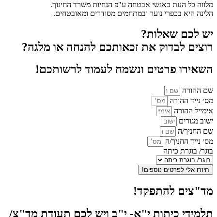
מלווה כל העת באנשי אבטחה ע"פ הנחיות משרד החינוך.
הלינה היא בכפרי נוער ובמתחמים מסודרים ומאובטחים.
יש לכם שאלות?
רוצים לבדוק את זכאותכם להנחה או מלגה?
השאירו פרטים ונשמח לעמוד לרשותכם!
שם ההורה
מס׳ נייד ההורה
אימייל ההורה
ישוב מגורים
שם החניך/ה
מס׳ נייד החניך/ה
בוגר/ בוגרת כיתה
חיזרו אלי לפרטים נוספים!
מד"צים להתפקד!
תלמידי כיתות י"א- י"ב ויש לכם תעודת מד"צ/