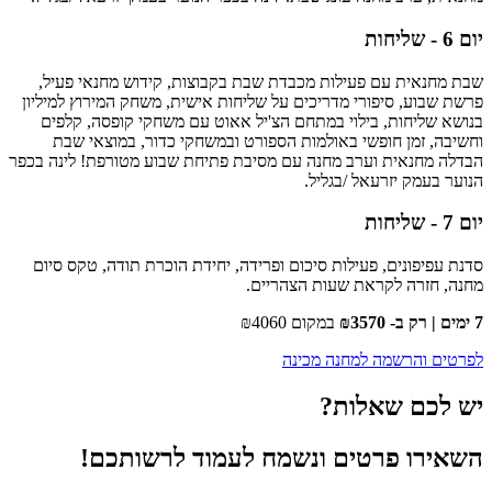
יום 6 - שליחות
שבת מחנאית עם פעילות מכבדת שבת בקבוצות, קידוש מחנאי פעיל,
פרשת שבוע, סיפורי מדריכים על שליחות אישית, משחק המירוץ למיליון
בנושא שליחות, בילוי במתחם הצ'יל אאוט עם משחקי קופסה, קלפים
וחשיבה, זמן חופשי באולמות הספורט ובמשחקי כדור, במוצאי שבת
הבדלה מחנאית וערב מחנה עם מסיבת פתיחת שבוע מטורפת! לינה בכפר
הנוער בעמק יזרעאל /בגליל.
יום 7 - שליחות
סדנת עפיפונים, פעילות סיכום ופרידה, יחידת הוכרת תודה, טקס סיום
מחנה, חזרה לקראת שעות הצהריים.
7 ימים | רק ב- ₪3570
במקום ₪4060
לפרטים והרשמה למחנה מכינה
יש לכם שאלות?
השאירו פרטים ונשמח לעמוד לרשותכם!