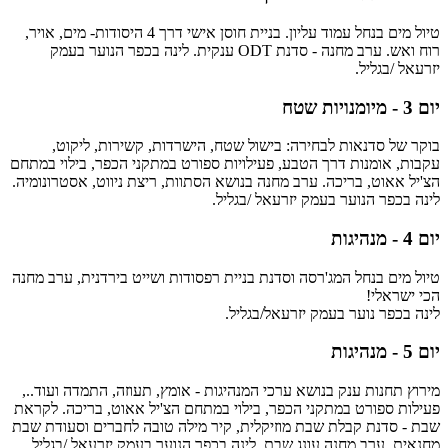
טיול מים בנחל עמוד עליון. בניית חוסן אישי דרך 4 היסודות- מים, אויר,
רוח ואש. ערב מחנה - סדנת ODT ענקית. לינה בכפר הנוער בעמק
יזרעאל /בגליל.
יום 3 - מיומנויות שטח
בוקר של סדנאות לבחירה: בישול שטח, הישרדות, קשירות, ליקוט,
עקבות, אומנות דרך הטבע, פעילויות ספורט במתקני הכפר, בילוי במתחם
הצ'יל אאוט, בריכה. ערב מחנה בנושא הסתוות, ריצת ניווט, אסטרונומיה.
לינה בכפר הנוער בעמק יזרעאל /בגליל.
יום 4 - מנהיגות
טיול מים בנחל המג'רסה וסדנת בניית רפסודות ושייט בירדנית, ערב מחנה
הכי ישראלי!
לינה בכפר נוער בעמק יזרעאל/בגליל.
יום 5 - מנהיגות
מירוץ תחנות ענק בנושא ערכי המנהיגות - אומץ, תעוזה, התמדה ועוד..,
פעילות ספורט במתקני הכפר, בילוי במתחם הצ'יל אאוט, בריכה. לקראת
שבת - סדנת קבלת שבת מוזיקלית, קיר מילה טובה לחברים וסעודת שבת
מחנאית, ערב מחנה עונג שבת. לינה בכפר הנוער בעמק יזרעאל /בגליל.