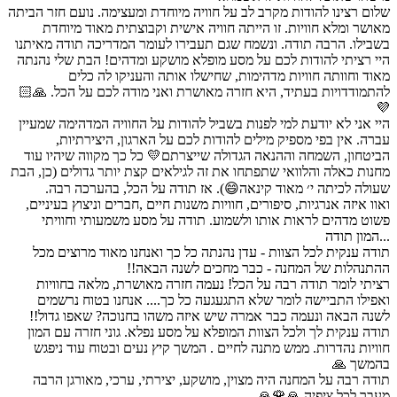
שלום רצינו להודות מקרב לב על חוויה מיוחדת ומעצימה. נועם חזר הביתה
מאושר ומלא חוויות. זו הייתה חוויה אישית וקבוצתית מאוד מיוחדת
בשבילו. הרבה תודה. ונשמח שגם תעבירו לעומר המדריכה תודה מאיתנו
היי רציתי להודות לכם על מסע מופלא מושקע ומדהים! הבת שלי נהנתה
מאוד וחוותה חוויות מדהימות, שחישלו אותה והעניקו לה כלים
להתמודדויות בעתיד, היא חזרה מאושרת ואני מודה לכם על הכל. 🙏🏻
💜
היי אני לא יודעת למי לפנות בשביל להודות על החוויה המדהימה שמעיין
עברה. אין בפי מספיק מילים להודות לכם על הארגון, היצירתיות,
הביטחון, השמחה וההנאה הגדולה שייצרתם💛 כל כך מקווה שיהיו עוד
מחנות כאלה והלוואי שתפתחו את זה לגילאים קצת יותר גדולים (כן, הבת
שעולה לכיתה י׳ מאוד קינאה😄). אז תודה על הכל, בהערכה רבה.
ואוו איזה אנרגיות, סיפורים, חוויות משנות חיים ,חברים וניצוץ בעיניים,
פשוט מדהים לראות אותו ולשמוע. תודה על מסע משמעותי וחוויתי
...המון תודה
תודה ענקית לכל הצוות - עדן נהנתה כל כך ואנחנו מאוד מרוצים מכל
ההתנהלות של המחנה - כבר מחכים לשנה הבאה!!
רציתי לומר תודה רבה על הכל! נעמה חזרה מאושרת, מלאה בחוויות
ואפילו התביישה לומר שלא התגעגעה כל כך.... אנחנו בטוח נרשמים
לשנה הבאה ונעמה כבר אמרה שיש איזה משהו בחנוכה? שאפו גדול!!
תודה ענקית לך ולכל הצוות המופלא על מסע נפלא. גוני חזרה עם המון
חוויות נהדרות. ממש מתנה לחיים . המשך קיץ נעים ובטוח עוד ניפגש
בהמשך 🙏
תודה רבה על המחנה היה מצוין, מושקע, יצירתי, ערכי, מאורגן הרבה
מעבר לכל ציפיה 🙏🌹🙏