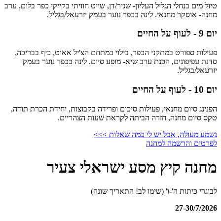
טיול מים בנחלי הגליל העליון- שניר/דן, שייט חוויתי בקייקי כפר בלום, ערב
מחנה- אוסקר מחנאי. לינה בכפר נוער בעמק יזרעאל/בגליל.
יום 9 - לעוף על החיים
פעילות ספורט במתקני הכפר, בילוי במתחם הצ'יל אאוט, כיף בבריכה,
סדנת עפיפונים, הכנת ערב שיא- מופע סיום. לינה בכפר נוער בעמק
יזרעאל/בגליל.
יום 10 - לעוף על החיים
הפנינג סיום מחנאי, פעילות סיכום ופרידה בקבוצות, יחידת הכרת תודה,
טקס סיום מחנה, חזרה הביתה לקראת שעות הצהריים.
נשמע מעולה, אבל יש לי כמה שאלות >>>
לפרטים והרשמה למחנה
מחנה קיץ מסע ישראלי צעיר
לבוגרי כיתות ה'-ו' (שימו לב! התאריך שונה)
27-30/7/2026