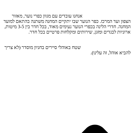
מחנה הקיץ מתקיים בשלושה מוקדים:
1. בכפר נוער בצפון הארץ-
אנחנו עובדים עם מגוון כפרי נוער, מאזור
הצפון ועד המרכז. כפר הנוער שבו יתקיים המחנה משתנה בהתאם למועד
המחנה. חדרי הלינה בכפרי הנוער נעימים מאוד, בכל חדר בין 3-5 מיטות,
ארוניות לבגדים ומזגן, שירותים ומקלחות פרטיים בכל חדר.
2. בשטח- טיולים בטבע במסלולים יבשים ורטובים, ביקורים באתרי
מורשת ועוד. כולל יום לינה ב
שטח
באוהלי סיירים בחניון מוסדר (לא צריך
להביא אוהל, זה עלינו).
3. בכפר מסע ישראלי (חוות טור סיני לשעבר בהרי ירושלים)- באוהלי
גלמפינג ייחודיים ומפנקים המחוברים לחשמל ולמזגן. בכל אוהל 8 מיטות.