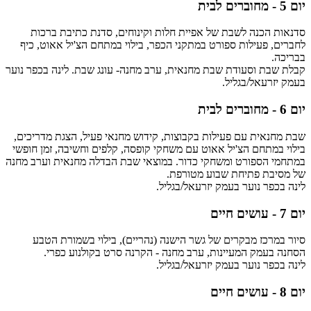
יום 5 - מחוברים לבית
סדנאות הכנה לשבת של אפיית חלות וקינוחים, סדנת כתיבת ברכות
לחברים, פעילות ספורט במתקני הכפר, בילוי במתחם הצ'יל אאוט, כיף
בבריכה.
קבלת שבת וסעודת שבת מחנאית, ערב מחנה- עונג שבת. לינה בכפר נוער
בעמק יזרעאל/בגליל.
יום 6 - מחוברים לבית
שבת מחנאית עם פעילות בקבוצות, קידוש מחנאי פעיל, הצגת מדריכים,
בילוי במתחם הצ'יל אאוט עם משחקי קופסה, קלפים וחשיבה, זמן חופשי
במתחמי הספורט ומשחקי כדור. במוצאי שבת הבדלה מחנאית וערב מחנה
של מסיבת פתיחת שבוע מטורפת.
לינה בכפר נוער בעמק יזרעאל/בגליל.
יום 7 - עושים חיים
סיור במרכז מבקרים של גשר הישנה (נהריים), בילוי בשמורת הטבע
הסחנה בעמק המעיינות, ערב מחנה - הקרנה סרט בקולנוע כפרי.
לינה בכפר נוער בעמק יזרעאל/בגליל.
יום 8 - עושים חיים