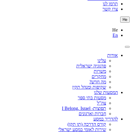
תרמו לנו
צרו קשר
He
He
En
אודות
עלינו
פדגוגיה ישראלית
משרות
מחקרים
מה חדש?
שקיפות ומנהל תקין
המסעות שלנו
מסעות בתי ספר
צה”ל
תפוצות- I Belong. Israel
חברות וארגונים
להדריך במסע
קורס הדרכה (תו תקן)
שירות לאומי במסע ישראלי