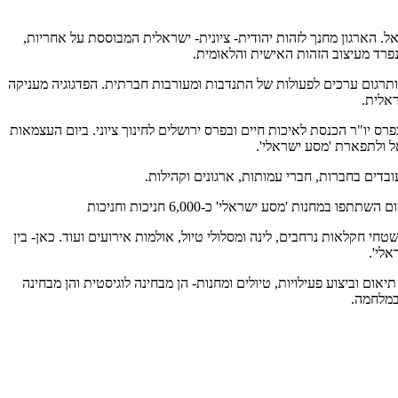
ל. הארגון מחנך לזהות יהודית- ציונית- ישראלית המבוססת על אחריות,
פרד מעיצוב הזהות האישית והלאומית.
ם ותרגום ערכים לפעולות של התנדבות ומעורבות חברתית. הפדגוגיה מעניקה
ראלית.
פרס יו"ר הכנסת לאיכות חיים ובפרס ירושלים לחינוך ציוני. ביום העצמאות
ובדים בחברות, חברי עמותות, ארגונים וקהילות.
 את 'חוות טור סיני' בפאתי שכונת רמות בירושלים. שטח חקלאי המשתרע על כ- 31 דונם, וכולל בתוכו שטחי חקלאות נרחבים, לינה ומסלולי טיול, אולמות אירועים ועוד. כאן- בין
אלי'.
 תיאום וביצוע פעילויות, טיולים ומחנות- הן מבחינה לוגיסטית והן מבחינה
במלחמה.