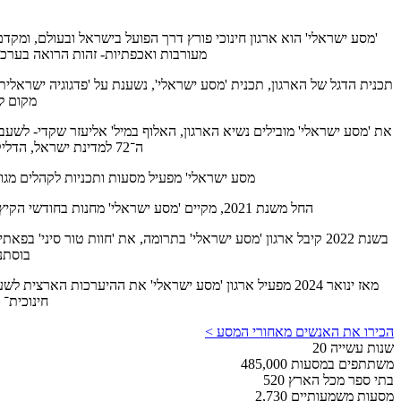
'מסע ישראלי' הוא ארגון חינוכי פורץ דרך הפועל בישראל ובעולם, ומקד
מעורבות ואכפתיות- זהות הרואה בערכי
תכנית הדגל של הארגון, תכנית 'מסע ישראלי', נשענת על 'פדגוגיה ישראלית
מקום למ
את 'מסע ישראלי' מובילים נשיא הארגון, האלוף במיל' אליעזר שקדי- לשעבר 
ה־72 למדינת ישראל, הדליק מנכ"ל הארגון אורי כהן משואת עצמאות בהר הרצל, לתפארת מדינת ישראל ולתפארת 'מסע ישראלי'.
מסע ישראלי' מפעיל מסעות ותכניות לקהלים מגוונ
החל משנת 2021, מקיים 'מסע ישראלי' מחנות בחודשי הקיץ ובחגי ישראל, עבור אלפי תלמידים בכיתות ז'-י"ב מהארץ ומהתפוצות. עד היום השתתפו במחנות 'מסע ישראלי' כ-6,000 חניכות וחניכות
בוסתני
מאז ינואר 2024 מפעיל ארגון 'מסע ישראלי' את ההיערכות הא
חינוכית־
הכירו את האנשים מאחורי המסע >
שנות עשייה
20
משתתפים במסעות
485,000
בתי ספר מכל הארץ
520
מסעות משמעותיים
2,730