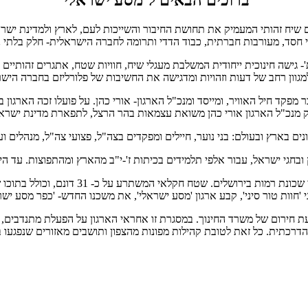
ם שיח זהותי המעמיק את תחושת החיבור והשייכות לעם, לארץ ולמדינת ישרא
 חסד, מעורבות חברתית, כבוד הדדי ותרומה לחברה הישראלית- חלק בלתי נ
'- גישה חינוכית ייחודית המשלבת מעגלי שיח, חוויות שטח, אתגרים זהותיי
גוון רחב של דעות וזהויות ומדגישה את החשיבות של פלורליזם בחברה היש
מפקד חיל האוויר, ומייסד ומנכ"ל הארגון- אורי כהן. על פועלו זכה הארגון ב
ים בארץ ובעולם: בני נוער, חיילים ומפקדים בצה"ל, פצועי צה"ל, מנהלים וע
בשנת 2022 קיבל ארגון 'מסע ישראלי' בתרומה,
 'חוות טור סיני', קבע ארגון 'מסע ישראלי', את משכנו החדש- 'כפר מסע ישר
רצית לשעת חירום של משרד החינוך. במסגרת זו אחראי הארגון על הפעלת מתנדבים,
 הדרכתית. כל זאת לטובת קהילות מפונות מהצפון ותושבים מאזורים שנפגעו 