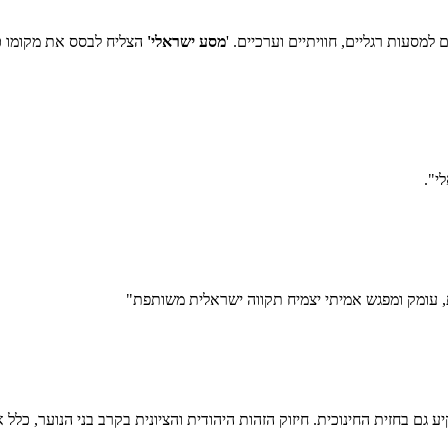
מסעות רגליים, חוויתיים וערכיים. '
מסע ישראלי'
הצליח לבסס את מקומו כמ
י".
, עומק ומפגש אמיתי יצמיח תקווה ישראלית משותפת"
ע גם בחזית החינוכית. חיזוק הזהות היהודית והציונית בקרב בני הנוער, כל