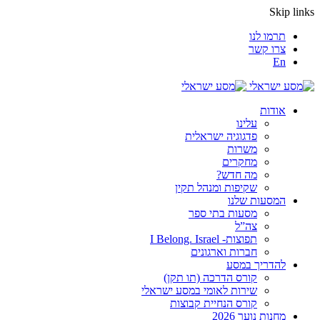
Skip links
תרמו לנו
צרו קשר
En
אודות
עלינו
פדגוגיה ישראלית
משרות
מחקרים
מה חדש?
שקיפות ומנהל תקין
המסעות שלנו
מסעות בתי ספר
צה”ל
תפוצות- I Belong. Israel
חברות וארגונים
להדריך במסע
קורס הדרכה (תו תקן)
שירות לאומי במסע ישראלי
קורס הנחיית קבוצות
מחנות נוער 2026