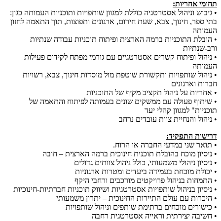
תחומי אחריות:
• גיבוש וניהול אסטרטגיה כוללת למגוון שותפויות ותוכניות העמותה כגון:
בתי ספר, חינוך, צבא, שעת חירום, ארגונים ותפוצות, תוך התאמה לחזון
העמותה
• הובלת התוכניות ברמה הארצית ופיתוח תוכניות עבודה שנתיות
ורב-שנתיות
• ניהול ופיתוח קשרים אסטרטגיים עם גורמי מפתח לקידום פעילות
העמותה
• ניהול שותפויות ותקשורת שוטפת מול מוסדות חינוך, צבא, רשויות
חברות וארגונים
• אחריות על ניהול תקציב מקיף של התוכניות
• שיתוף פעולה עם ממשקים שונים בעמותה לפיתוח והתאמה של
תוכניות" למגוון קהלי יעד
• ניהול והנחיית צוות עובדים נרחב
דרישות התפקיד:
• תואר שני במדעי החברה או הרוח.
• ניסיון מוכח בהובלת תוכנית חינוכית ברמה הארצית – חובה
• ניסיון ניהולי משמעותי, כולל ניהול צוותים גדולים
• יכולת מוכחת בעמידה ביעדים ומטרות ארגוניות
• התמחות בניהול פרויקטים מורכבים ורחבי היקף
• ניסיון בניהול שותפויות אסטרטגיות ושיווק תוכניות חברתיות-חינוכיות
• היכרות עם עולם התיירות החינוכית – יתרון משמעותי
• כישורים מוכחים ברתימת שותפים וניהול שותפויות
• חשיבה יצירתית וראייה אסטרטגית רחבה