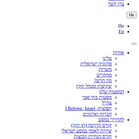
צרו קשר
He
He
En
אודות
עלינו
פדגוגיה ישראלית
משרות
מחקרים
מה חדש?
שקיפות ומנהל תקין
המסעות שלנו
מסעות בתי ספר
צה”ל
תפוצות- I Belong. Israel
חברות וארגונים
להדריך במסע
קורס הדרכה (תו תקן)
שירות לאומי במסע ישראלי
קורס הנחיית קבוצות