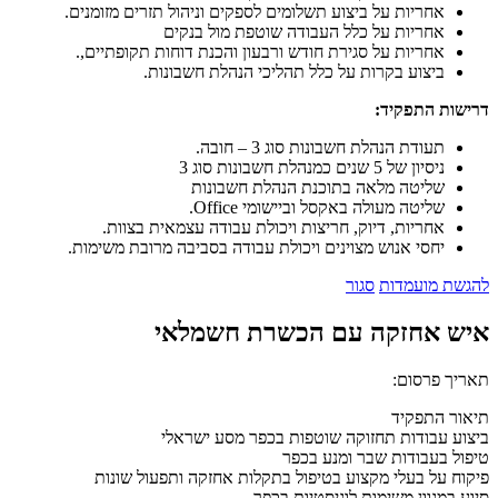
אחריות על ביצוע תשלומים לספקים וניהול תזרים מזומנים.
אחריות על כלל העבודה שוטפת מול בנקים
אחריות על סגירת חודש ורבעון והכנת דוחות תקופתיים,.
ביצוע בקרות על כלל תהליכי הנהלת חשבונות.
דרישות התפקיד:
תעודת הנהלת חשבונות סוג 3 – חובה.
ניסיון של 5 שנים כמנהלת חשבונות סוג 3
שליטה מלאה בתוכנת הנהלת חשבונות
שליטה מעולה באקסל וביישומי Office.
אחריות, דיוק, חריצות ויכולת עבודה עצמאית בצוות.
יחסי אנוש מצוינים ויכולת עבודה בסביבה מרובת משימות.
להגשת מועמדות
סגור
איש אחזקה עם הכשרת חשמלאי
תאריך פרסום:
תיאור התפקיד
ביצוע עבודות תחזוקה שוטפות בכפר מסע ישראלי
טיפול בעבודות שבר ומנע בכפר
פיקוח על בעלי מקצוע בטיפול בתקלות אחזקה ותפעול שונות
סיוע במגוון משימות לוגיסטיות בכפר