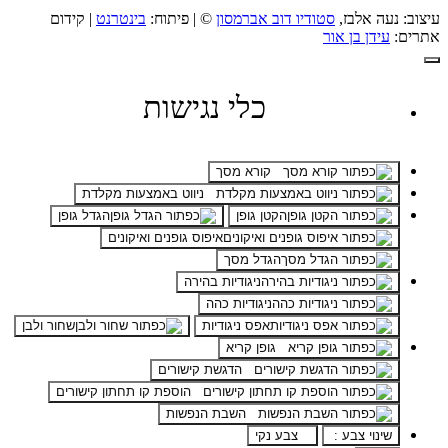
עיצוב: נעה אלבז,
סטודיו דוב אברמסון
© | פיתוח:
בינטרנט
| קידום
אתרים:
עידן בן אור
כלי נגישות
קורא מסך
ניווט באמצעות מקלדת
הקטן גופן
הגדל גופן
איפוס גופנים ואיקונים
הגדל מסך
ניגודיות בהירה
ניגודיות כהה
אפס ניגודיות
שחור ולבן
גופן קריא
הדגשת קישורים
הוספת קו תחתון קישורים
השבת הנפשות
שינוי צבע :
צבע נקי