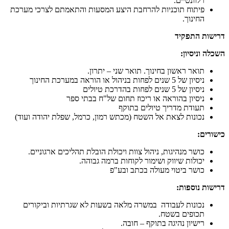
רלוונטיים.
פיתוח תוכניות להרחבת היצע המסעות והתאמתם לצרכי מערכת
החינוך.
דרישות התפקיד
השכלה וניסיון
:
תואר ראשון בחינוך. תואר שני – יתרון.
ניסיון של 5 שנים לפחות בניהול או הוראה במערכת החינוך
ניסיון של 5 שנים לפחות בהדרכת טיולים
ניסיון בהוראה או ריכוז תחום של"ח בבתי ספר
תעודת מדריך טיולים בתוקף
נכונות לצאת אל השטח (מכתש רמון, כרמל, שפלת יהודה ועוד)
כישורים
:
כושר מנהיגות, ניהול צוות ויכולת הובלת תהליכים ארגוניים.
יכולות שיווק ושימור לקוחות ברמה גבוהה.
כושר ביטוי מעולה בכתב ובע"פ
דרישות נוספות
:
נכונות לעבודה במשרה מלאה בשעות לא שגרתיות וביקורים
תכופים בשטח.
רישיון נהיגה בתוקף – חובה.