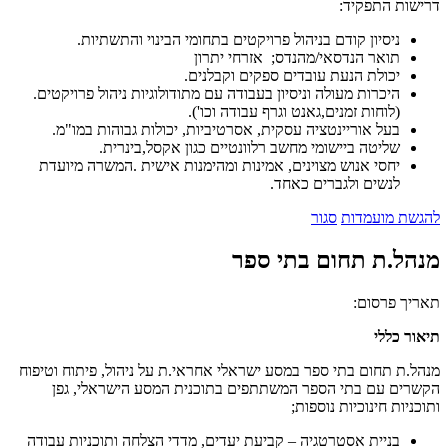
דרישות התפקיד:
ניסיון קודם בניהול פרויקטים בתחומי הבינוי והתשתיות.
תואר הנדסאי/מהנדס; אזרחי יתרון
יכולת הנעת עובדים ספקים וקבלנים.
היכרות מעולה וניסיון בעבודה עם מתודולוגיות ניהול פרויקטים.
(לוחות זמנים,גאנט וגרף עבודה וכו').
בעל אוריינטציה עסקית, אסרטיביות, יכולות גבוהות במו"מ.
שליטה ביישומי מחשב רלוונטיים כגון אקסל,בינרית.
יחסי אנוש מצוינים, אמינות ומהימנות אישית .המשרה מיועדת
לנשים ולגברים כאחד.
להגשת מועמדות
סגור
מנהל.ת תחום בתי ספר
תאריך פרסום:
תיאור כללי
מנהל.ת תחום בתי ספר במסע ישראלי אחראי.ת על ניהול, פיתוח וטיפוח
הקשרים עם בתי הספר המשתתפים בתוכנית המסע הישראלי, גפן
ותוכניות חינוכיות נוספות;
בניית אסטרטגיה – קביעת יעדים, מדדי הצלחה ותוכניות עבודה