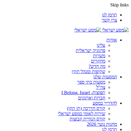
Skip links
תרמו לנו
צרו קשר
אודות
עלינו
פדגוגיה ישראלית
משרות
מחקרים
מה חדש?
שקיפות ומנהל תקין
המסעות שלנו
מסעות בתי ספר
צה”ל
תפוצות- I Belong. Israel
חברות וארגונים
להדריך במסע
קורס הדרכה (תו תקן)
שירות לאומי במסע ישראלי
קורס הנחיית קבוצות
מחנות נוער 2026
תרמו לנו