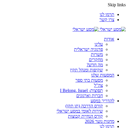
Skip links
תרמו לנו
צרו קשר
אודות
עלינו
פדגוגיה ישראלית
משרות
מחקרים
מה חדש?
שקיפות ומנהל תקין
המסעות שלנו
מסעות בתי ספר
צה”ל
תפוצות- I Belong. Israel
חברות וארגונים
להדריך במסע
קורס הדרכה (תו תקן)
שירות לאומי במסע ישראלי
קורס הנחיית קבוצות
מחנות נוער 2026
תרמו לנו