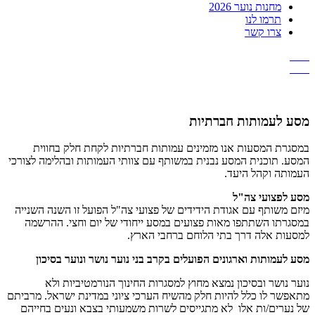
מחנות נוער 2026
תרמו לנו
צרו קשר
מסע לעמותות חברתיות
במסגרת המסעות אנו מזמינים עמותות חברתיות לקחת חלק בחווית
המסע. תוכנית המסע נבנית במשותף עם צוותי העמותות ובהלימה לצורכי
העמותה וקהל היעד.
מסע לפצועי צה"ל
מיזם משותף עם אגודת הידידים של פצועי צה"ל הפועל זו השנה השנייה
במסגרתו השתתפו מאות פצועים במסע ייחודי של יום וחצי. ההרשמה
למסעות אלה דרך בתי הלוחם ברחבי הארץ.
מסע לעמותות וארגונים הפועלים בקרב בני נוער נושר ונוער בסיכון
נוער נושר ובסיכון נמצא מחוץ למסגרות החינוך הנורמטיביות ולא
מתאפשר לו כלל להיות חלק מהשיח הערכי ציוני במדינת ישראל. מרביתם
של נערים/ות אלו לא מתגייסים לשרות משמעותי בצבא ונעים בחייהם