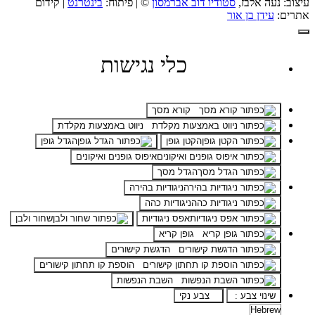
עיצוב: נעה אלבז,
סטודיו דוב אברמסון
© | פיתוח:
בינטרנט
| קידום
אתרים:
עידן בן אור
כלי נגישות
קורא מסך
ניווט באמצעות מקלדת
הקטן גופן
הגדל גופן
איפוס גופנים ואיקונים
הגדל מסך
ניגודיות בהירה
ניגודיות כהה
אפס ניגודיות
שחור ולבן
גופן קריא
הדגשת קישורים
הוספת קו תחתון קישורים
השבת הנפשות
שינוי צבע :
צבע נקי