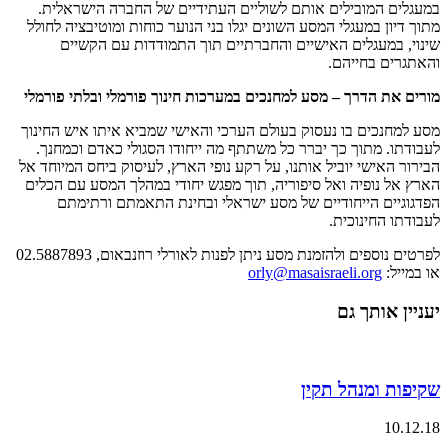
במעגלים המובילים אותם לשוליים העתידיים של החברה הישראלית.
מתוך דיון במעגלי המסע השונים יגלו בני הנוער כוחות ומוטיבציה לחולל
שינוי, במעגלים האישיים והחברתיים תוך התמודדות עם הקשיים
והאתגרים בחייהם.
מורים את הדרך – מסע למחנכים במערכות חינוך פורמלי ובלתי פורמלי
מסע למחנכים בו נעסוק בעולם הערכי והאישי שמביא איתו איש החינוך
לעבודתו. מתוך כך יברר כל משתתף מה ייחודו הסגולי כאדם וכמחנך.
הבירור האישי יוביל אותנו, על רקע נופי הארץ, לעיסוק ביחס המיוחד אל
הארץ אל נופיה ואל סיפוריה, תוך מפגש יחודי במהלך המסע עם הכלים
הפדגוגיים הייחודיים של מסע ישראלי ובחינת התאמתם ורתימתם
לעבודתו החינוכית.
לפרטים נוספים ולהזמנת מסע ניתן לפנות לאורלי רוזנבאום, 02.5887893
או במייל:
orly@masaisraeli.org
יעניין אותך גם
שקיפות ומנהל תקין
10.12.18