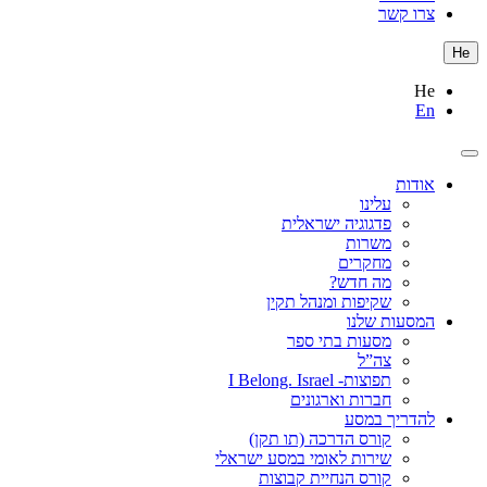
צרו קשר
He
He
En
אודות
עלינו
פדגוגיה ישראלית
משרות
מחקרים
מה חדש?
שקיפות ומנהל תקין
המסעות שלנו
מסעות בתי ספר
צה”ל
תפוצות- I Belong. Israel
חברות וארגונים
להדריך במסע
קורס הדרכה (תו תקן)
שירות לאומי במסע ישראלי
קורס הנחיית קבוצות