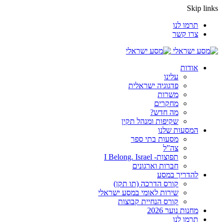
Skip links
תרמו לנו
צרו קשר
אודות
עלינו
פדגוגיה ישראלית
משרות
מחקרים
מה חדש?
שקיפות ומנהל תקין
המסעות שלנו
מסעות בתי ספר
צה”ל
תפוצות- I Belong. Israel
חברות וארגונים
להדריך במסע
קורס הדרכה (תו תקן)
שירות לאומי במסע ישראלי
קורס הנחיית קבוצות
מחנות נוער 2026
תרמו לנו