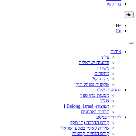
צרו קשר
He
He
En
אודות
עלינו
פדגוגיה ישראלית
משרות
מחקרים
מה חדש?
שקיפות ומנהל תקין
המסעות שלנו
מסעות בתי ספר
צה”ל
תפוצות- I Belong. Israel
חברות וארגונים
להדריך במסע
קורס הדרכה (תו תקן)
שירות לאומי במסע ישראלי
קורס הנחיית קבוצות