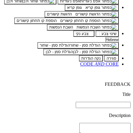
אפס ניגודיות
שחור ולבן
גופן קריא
הדגשת קישורים
הוספת קו תחתון קישורים
השבת הנפשות
שינוי צבע :
צבע נקי
הגדלת סמן - שחור
הגדלת סמן - לבן
סגירה
נקה הגדרות
CODE
AND
CORE
FEEDBACK
Title
Description