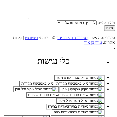
מהות פנייה
עיצוב: נעה אלבז,
סטודיו דוב אברמסון
© | פיתוח:
בינטרנט
| קידום
אתרים:
עידן בן אור
כלי נגישות
קורא מסך
ניווט באמצעות מקלדת
הקטן גופן
הגדל גופן
איפוס גופנים ואיקונים
הגדל מסך
ניגודיות בהירה
ניגודיות כהה