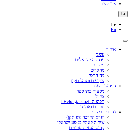
צרו קשר
He
He
En
אודות
עלינו
פדגוגיה ישראלית
משרות
מחקרים
מה חדש?
שקיפות ומנהל תקין
המסעות שלנו
מסעות בתי ספר
צה”ל
תפוצות- I Belong. Israel
חברות וארגונים
להדריך במסע
קורס הדרכה (תו תקן)
שירות לאומי במסע ישראלי
קורס הנחיית קבוצות