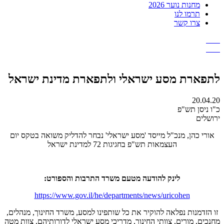
מחנות נוער 2026
תרמו לנו
צרו קשר
לתפארת מסע ישראלי ולתפארת מדינת ישראל
20.04.20
כ"ו ניסן תש"פ
ירושלים
אורי כהן, מנכ"ל מייסד 'מסע ישראלי' נבחר להדליק משואה בטקס יום
העצמאות תש"פ בחגיגות 72 למדינת ישראל
לינק להודעה מטעם משרד התרבות והספורט:
https://www.gov.il/he/departments/news/uricohen
זו הזדמנות נפלאה להוקיר את כל שותפינו למסע, משרד החינוך, מנהלים,
מחנכים, מורים, צוותי החינוך, מדריכי מסע ישראלי לדורותיהם, צוות מטה