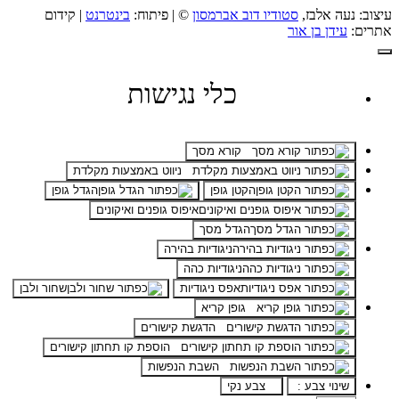
עיצוב: נעה אלבז,
סטודיו דוב אברמסון
© | פיתוח:
בינטרנט
| קידום
אתרים:
עידן בן אור
כלי נגישות
קורא מסך
ניווט באמצעות מקלדת
הקטן גופן
הגדל גופן
איפוס גופנים ואיקונים
הגדל מסך
ניגודיות בהירה
ניגודיות כהה
אפס ניגודיות
שחור ולבן
גופן קריא
הדגשת קישורים
הוספת קו תחתון קישורים
השבת הנפשות
שינוי צבע :
צבע נקי