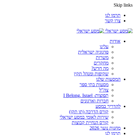
Skip links
תרמו לנו
צרו קשר
אודות
עלינו
פדגוגיה ישראלית
משרות
מחקרים
מה חדש?
שקיפות ומנהל תקין
המסעות שלנו
מסעות בתי ספר
צה”ל
תפוצות- I Belong. Israel
חברות וארגונים
להדריך במסע
קורס הדרכה (תו תקן)
שירות לאומי במסע ישראלי
קורס הנחיית קבוצות
מחנות נוער 2026
תרמו לנו